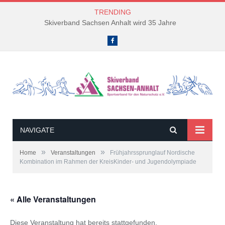
TRENDING
Skiverband Sachsen Anhalt wird 35 Jahre
Facebook
NAVIGATE
»
»
Home
Veranstaltungen
Frühjahrssprunglauf Nordische
Kombination im Rahmen der KreisKinder- und Jugendolympiade
« Alle Veranstaltungen
Diese Veranstaltung hat bereits stattgefunden.