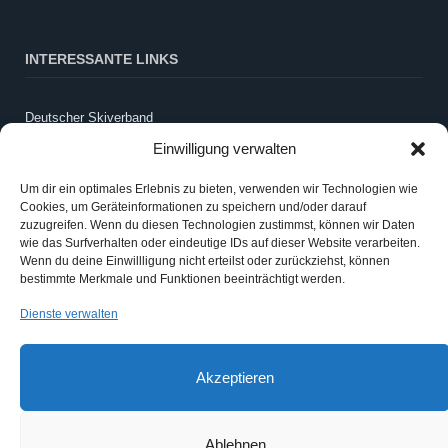
INTERESSANTE LINKS
Deutscher Skiverband
LandesSportBund Sachsen-Anhalt
Einwilligung verwalten
WintersportSCHULE
Schneebericht Harz
Um dir ein optimales Erlebnis zu bieten, verwenden wir Technologien wie
Cookies, um Geräteinformationen zu speichern und/oder darauf
Webcam LLZ Sonnenberg
zuzugreifen. Wenn du diesen Technologien zustimmst, können wir Daten
wie das Surfverhalten oder eindeutige IDs auf dieser Website verarbeiten.
Wenn du deine Einwillligung nicht erteilst oder zurückziehst, können
ANMELDEN
bestimmte Merkmale und Funktionen beeinträchtigt werden.
Dienste verwalten
Anmelden
Eintrags-Feed
Akzeptieren
Kommentar-Feed
Ablehnen
WordPress.org