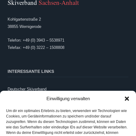
Skiverband
Sachsen-Anhalt
Kohlgartenstraße 2
38855 Wernigerode
Telefon: +49 (0) 3943 – 5538971
Telefax: +49 (0) 3222 – 1508808
INTERESSANTE LINKS
Deutscher Skiverband
LandesSportBund Sachsen-Anhalt
Einwilligung verwalten
WintersportSCHULE
Schneebericht Harz
Um dir ein optimales Erlebnis zu bieten, verwenden wir Technologien wie
Cookies, um Geräteinformationen zu speichern und/oder darauf
Webcam LLZ Sonnenberg
zuzugreifen. Wenn du diesen Technologien zustimmst, können wir Daten
wie das Surfverhalten oder eindeutige IDs auf dieser Website verarbeiten.
Wenn du deine Einwillligung nicht erteilst oder zurückziehst, können
ANMELDEN