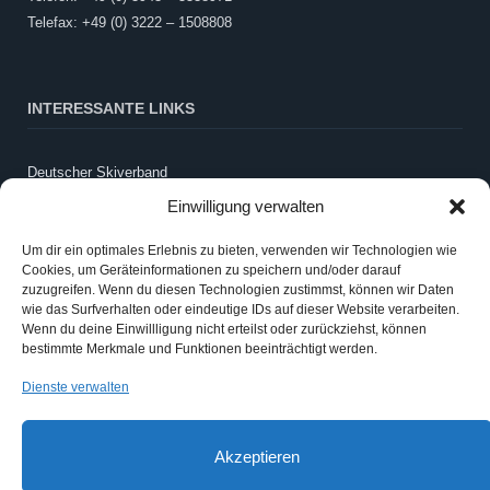
Telefax: +49 (0) 3222 – 1508808
INTERESSANTE LINKS
Deutscher Skiverband
LandesSportBund Sachsen-Anhalt
Einwilligung verwalten
WintersportSCHULE
Schneebericht Harz
Um dir ein optimales Erlebnis zu bieten, verwenden wir Technologien wie
Cookies, um Geräteinformationen zu speichern und/oder darauf
Webcam LLZ Sonnenberg
zuzugreifen. Wenn du diesen Technologien zustimmst, können wir Daten
wie das Surfverhalten oder eindeutige IDs auf dieser Website verarbeiten.
Wenn du deine Einwillligung nicht erteilst oder zurückziehst, können
ANMELDEN
bestimmte Merkmale und Funktionen beeinträchtigt werden.
Dienste verwalten
Anmelden
Eintrags-Feed
Akzeptieren
Kommentar-Feed