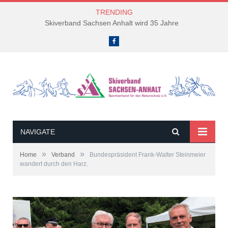
TRENDING
Skiverband Sachsen Anhalt wird 35 Jahre
Facebook
NAVIGATE
»
»
Home
Verband
Bundespräsident Frank-Walter Steinmeier
wandert durch den Harz.