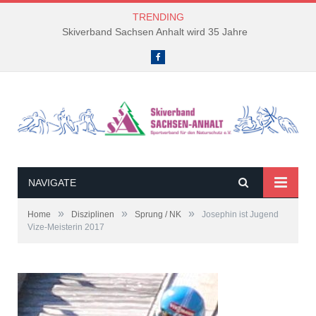
TRENDING
Skiverband Sachsen Anhalt wird 35 Jahre
Facebook
NAVIGATE
»
»
»
Home
Disziplinen
Sprung / NK
Josephin ist Jugend
Vize-Meisterin 2017