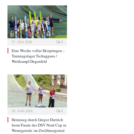
27. JULI 2026
0
Eine Woche voller Skispringen –
Trainingslager Tschagguns /
Wettkampf Degenfeld
30. JUNI 2026
0
Heimsieg durch Gregor Dietrich
beim Finale des DSV Nord Cup in
Wernigerode im Zwölfmorgental