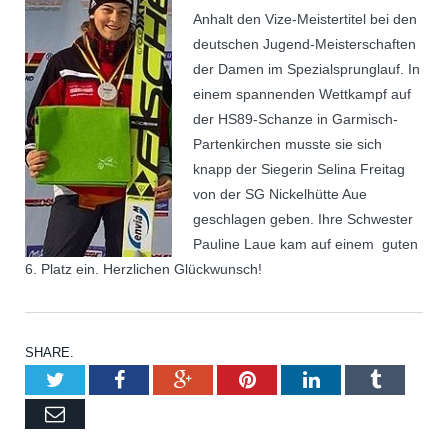
Anhalt den Vize-Meistertitel bei den
deutschen Jugend-Meisterschaften
der Damen im Spezialsprunglauf. In
einem spannenden Wettkampf auf
der HS89-Schanze in Garmisch-
Partenkirchen musste sie sich
knapp der Siegerin Selina Freitag
von der SG Nickelhütte Aue
geschlagen geben. Ihre Schwester
Pauline Laue kam auf einem guten
6. Platz ein. Herzlichen Glückwunsch!
SHARE.
Twitter
Facebook
Google+
Pinterest
LinkedIn
Tumblr
Email