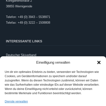
Kohlgartenstraße 2
38855 Wernigerode
Telefon: +49 (0) 3943 – 5538971
Telefax: +49 (0) 3222 – 1508808
INTERESSANTE LINKS
Deutscher Skiverband
LandesSportBund Sachsen-Anhalt
Einwilligung verwalten
WintersportSCHULE
Um dir ein optimales Erlebnis zu bieten, verwenden wir Technologien wie
Schneebericht Harz
Cookies, um Geräteinformationen zu speichern und/oder darauf
Webcam LLZ Sonnenberg
zuzugreifen. Wenn du diesen Technologien zustimmst, können wir Daten
wie das Surfverhalten oder eindeutige IDs auf dieser Website verarbeiten.
Wenn du deine Einwillligung nicht erteilst oder zurückziehst, können
ANMELDEN
bestimmte Merkmale und Funktionen beeinträchtigt werden.
Dienste verwalten
Anmelden