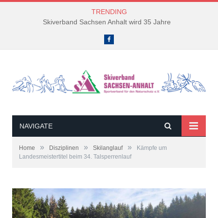
TRENDING
Skiverband Sachsen Anhalt wird 35 Jahre
Facebook
NAVIGATE
»
»
»
Home
Disziplinen
Skilanglauf
Kämpfe um
Landesmeistertitel beim 34. Talsperrenlauf