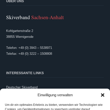
ÜBER UNS
Skiverband
Sachsen-Anhalt
Kohlgartenstraße 2
38855 Wernigerode
Telefon: +49 (0) 3943 – 5538971
Telefax: +49 (0) 3222 – 1508808
INTERESSANTE LINKS
Deutscher Skiverband
LandesSportBund Sachsen-Anhalt
Einwilligung verwalten
WintersportSCHULE
Schneebericht Harz
Um dir ein optimales Erlebnis zu bieten, verwenden wir Technologien wie
Cookies, um Geräteinformationen zu speichern und/oder darauf