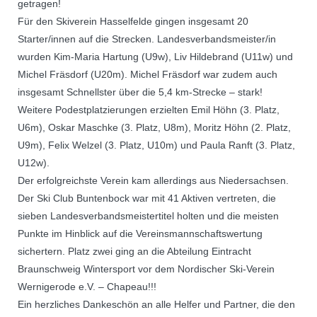
getragen!
Für den Skiverein Hasselfelde gingen insgesamt 20
Starter/innen auf die Strecken. Landesverbandsmeister/in
wurden Kim-Maria Hartung (U9w), Liv Hildebrand (U11w) und
Michel Fräsdorf (U20m). Michel Fräsdorf war zudem auch
insgesamt Schnellster über die 5,4 km-Strecke – stark!
Weitere Podestplatzierungen erzielten Emil Höhn (3. Platz,
U6m), Oskar Maschke (3. Platz, U8m), Moritz Höhn (2. Platz,
U9m), Felix Welzel (3. Platz, U10m) und Paula Ranft (3. Platz,
U12w).
Der erfolgreichste Verein kam allerdings aus Niedersachsen.
Der Ski Club Buntenbock war mit 41 Aktiven vertreten, die
sieben Landesverbandsmeistertitel holten und die meisten
Punkte im Hinblick auf die Vereinsmannschaftswertung
sichertern. Platz zwei ging an die Abteilung Eintracht
Braunschweig Wintersport vor dem Nordischer Ski-Verein
Wernigerode e.V. – Chapeau!!!
Ein herzliches Dankeschön an alle Helfer und Partner, die den