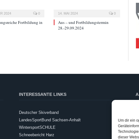
R 2024
0
14. MAI 2024
0
ngsreiche Fortbildung in
Aus – und Fortbildungstermin
28.-29.09.2024
INTERESSANTE LINKS
A
Deutscher Skiverband
A
LandesSportBund Sachsen-Anhalt
Um dir ein o
E
Geräteinfor
WintersportSCHULE
Technologien
Schneebericht Harz
K
dieser Websi