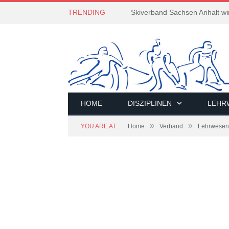
TRENDING
Skiverband Sachsen Anhalt wi
HOME
DISZIPLINEN
LEHR
»
»
YOU ARE AT:
Home
Verband
Lehrwesen