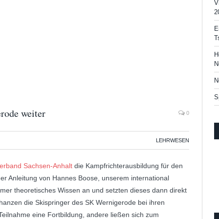
V
2
E
T
H
N
N
S
rode weiter
0
LEHRWESEN
verband Sachsen-Anhalt
die Kampfrichterausbildung für den
ger Anleitung von Hannes Boose, unserem international
hmer theoretisches Wissen an und setzten dieses dann direkt
hanzen die Skispringer des SK Wernigerode bei ihren
Teilnahme eine Fortbildung, andere ließen sich zum