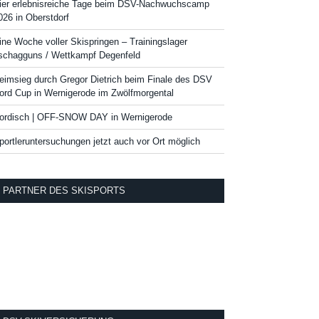
ier erlebnisreiche Tage beim DSV-Nachwuchscamp
026 in Oberstdorf
ine Woche voller Skispringen – Trainingslager
schagguns / Wettkampf Degenfeld
eimsieg durch Gregor Dietrich beim Finale des DSV
ord Cup in Wernigerode im Zwölfmorgental
ordisch | OFF-SNOW DAY in Wernigerode
portleruntersuchungen jetzt auch vor Ort möglich
PARTNER DES SKISPORTS