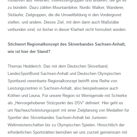
Initiativen aus Vereinen, Interessengruppen und anderen, die gilt es
zu bündeln. Dazu zählen Mountainbiker, Nordic Walker, Wanderer,
Skiläufer, Zielgruppen, die die Umweltbildung in den Vordergrund
stellen, und andere. Dieses Ziel, mit dem dann auch Maßstäbe
verbunden sind, ist bisher in dieser Klarheit nicht formuliert worden.
Stichwort Regionalkonzept des Skiverbandes Sachsen-Anhalt,
wie ist hier der Stand?
Thomas Hedderich: Das mit dem Deutschen Skiverband,
LandesSportBund Sachsen-Anhalt und Deutschen Olympischen
Sportbund vereinbarte Regionalkonzept betrifft eine Reihe von
Leistungszentren in Sachsen-Anhalt, also beispielsweise auch
Köthen und Leuna. Für unsere Region ist Wernigerode mit Schierke
als „Hervorgehobener Stützpunkt des DSV“ definiert. Hier geht es
um Nachwuchsleistungssport mit einer Zielplanung von Medaillen für
Sportler des Skiverbandes Sachsen-Anhalt bei Junioren-
Weltmeisterschaften bis zu Olympischen Spielen. Hinsichtlich der
erforderlichen Sportstätten bemühen wir uns zurzeit gemeinsam mit