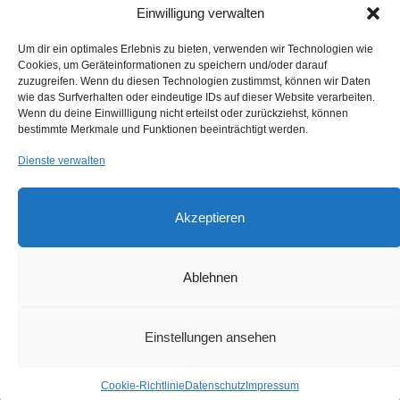
LandesSportBund Sachsen-Anhalt
Einwilligung verwalten
WintersportSCHULE
Um dir ein optimales Erlebnis zu bieten, verwenden wir Technologien wie
Schneebericht Harz
Cookies, um Geräteinformationen zu speichern und/oder darauf
Webcam LLZ Sonnenberg
zuzugreifen. Wenn du diesen Technologien zustimmst, können wir Daten
wie das Surfverhalten oder eindeutige IDs auf dieser Website verarbeiten.
Wenn du deine Einwillligung nicht erteilst oder zurückziehst, können
ANMELDEN
bestimmte Merkmale und Funktionen beeinträchtigt werden.
Dienste verwalten
Anmelden
Eintrags-Feed
Akzeptieren
Kommentar-Feed
Ablehnen
WordPress.org
Einstellungen ansehen
Cookie-Richtlinie
Datenschutz
Impressum
Copyright © 2016
SVSA
.