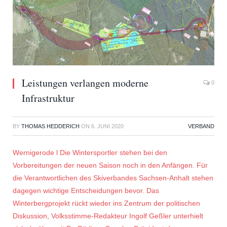
Leistungen verlangen moderne
0
Infrastruktur
BY
THOMAS HEDDERICH
ON
6. JUNI 2020
VERBAND
Wernigerode l Die Wintersportler stehen bei den
Vorbereitungen der neuen Saison noch in den Anfängen. Für
die Verantwortlichen des Skiverbandes Sachsen-Anhalt stehen
dagegen wichtige Entscheidungen bevor. Das
Winterbergprojekt rückt wieder ins Zentrum der politischen
Diskussion, Volksstimme-Redakteur Ingolf Geßler unterhielt