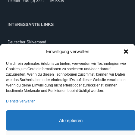
Telefax: +49 (0) 3222 – 1508808
INTERESSANTE LINKS
Deutscher Skiverband
LandesSportBund Sachsen-Anhalt
Einwilligung verwalten
WintersportSCHULE
Schneebericht Harz
Um dir ein optimales Erlebnis zu bieten, verwenden wir Technologien wie
Cookies, um Geräteinformationen zu speichern und/oder darauf
Webcam LLZ Sonnenberg
zuzugreifen. Wenn du diesen Technologien zustimmst, können wir Daten
wie das Surfverhalten oder eindeutige IDs auf dieser Website verarbeiten.
Wenn du deine Einwillligung nicht erteilst oder zurückziehst, können
ANMELDEN
bestimmte Merkmale und Funktionen beeinträchtigt werden.
Dienste verwalten
Anmelden
Eintrags-Feed
Akzeptieren
Kommentar-Feed