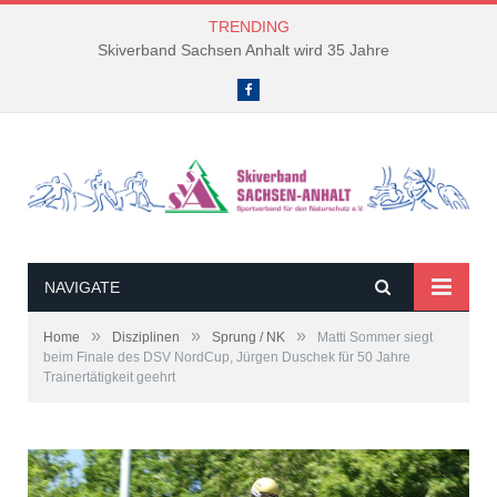
TRENDING
Skiverband Sachsen Anhalt wird 35 Jahre
Facebook
NAVIGATE
»
»
»
Home
Disziplinen
Sprung / NK
Matti Sommer siegt
beim Finale des DSV NordCup, Jürgen Duschek für 50 Jahre
Trainertätigkeit geehrt