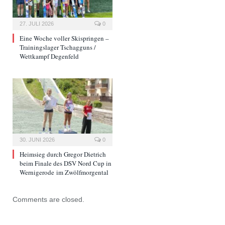
27. JULI 2026
0
Eine Woche voller Skispringen –
Trainingslager Tschagguns /
Wettkampf Degenfeld
30. JUNI 2026
0
Heimsieg durch Gregor Dietrich
beim Finale des DSV Nord Cup in
Wernigerode im Zwölfmorgental
Comments are closed.