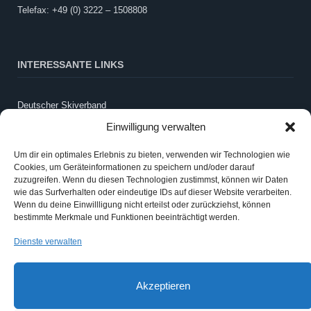
Telefax: +49 (0) 3222 – 1508808
INTERESSANTE LINKS
Deutscher Skiverband
LandesSportBund Sachsen-Anhalt
Einwilligung verwalten
WintersportSCHULE
Um dir ein optimales Erlebnis zu bieten, verwenden wir Technologien wie
Schneebericht Harz
Cookies, um Geräteinformationen zu speichern und/oder darauf
Webcam LLZ Sonnenberg
zuzugreifen. Wenn du diesen Technologien zustimmst, können wir Daten
wie das Surfverhalten oder eindeutige IDs auf dieser Website verarbeiten.
Wenn du deine Einwillligung nicht erteilst oder zurückziehst, können
ANMELDEN
bestimmte Merkmale und Funktionen beeinträchtigt werden.
Dienste verwalten
Anmelden
Eintrags-Feed
Akzeptieren
Kommentar-Feed