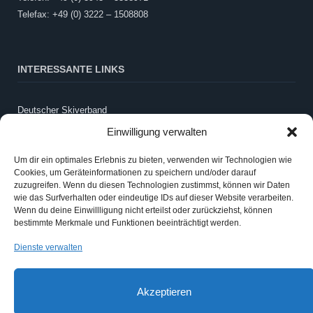
Telefax: +49 (0) 3222 – 1508808
INTERESSANTE LINKS
Deutscher Skiverband
LandesSportBund Sachsen-Anhalt
Einwilligung verwalten
WintersportSCHULE
Schneebericht Harz
Um dir ein optimales Erlebnis zu bieten, verwenden wir Technologien wie
Cookies, um Geräteinformationen zu speichern und/oder darauf
Webcam LLZ Sonnenberg
zuzugreifen. Wenn du diesen Technologien zustimmst, können wir Daten
wie das Surfverhalten oder eindeutige IDs auf dieser Website verarbeiten.
Wenn du deine Einwillligung nicht erteilst oder zurückziehst, können
ANMELDEN
bestimmte Merkmale und Funktionen beeinträchtigt werden.
Dienste verwalten
Anmelden
Eintrags-Feed
Akzeptieren
Kommentar-Feed