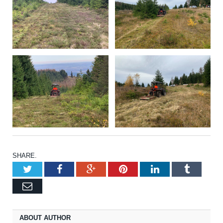
SHARE.
Twitter
Facebook
Google+
Pinterest
LinkedIn
Tumblr
Email
ABOUT AUTHOR